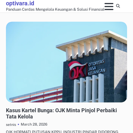
optivara.id
Skip
Panduan Cerdas Mengelola Keuangan & Solusi Finansial
to
content
MANAJEMEN UTANG & KREDIT
Kasus Kartel Bunga: OJK Minta Pinjol Perbaiki
Tata Kelola
March 28, 2026
setnis
OJK HORMATI PUTUSAN KPPU, INDUSTRI PINDAR DIDORONG