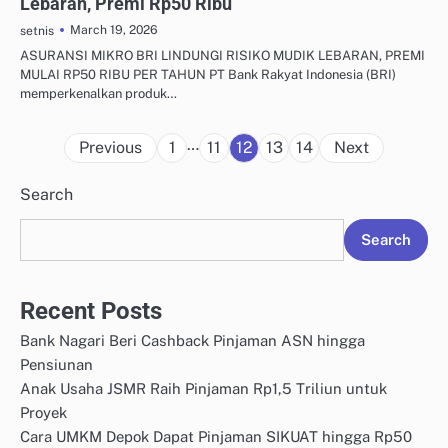
Lebaran, Premi Rp50 Ribu
March 19, 2026
setnis
ASURANSI MIKRO BRI LINDUNGI RISIKO MUDIK LEBARAN, PREMI
MULAI RP50 RIBU PER TAHUN PT Bank Rakyat Indonesia (BRI)
memperkenalkan produk…
Posts
…
Previous
1
11
12
13
14
Next
pagination
Search
Search
Recent Posts
Bank Nagari Beri Cashback Pinjaman ASN hingga
Pensiunan
Anak Usaha JSMR Raih Pinjaman Rp1,5 Triliun untuk
Proyek
Cara UMKM Depok Dapat Pinjaman SIKUAT hingga Rp50