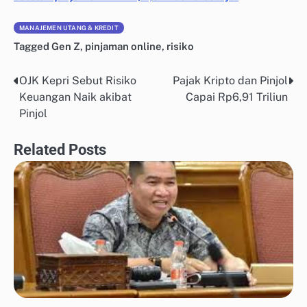
MANAJEMEN UTANG & KREDIT
Tagged
Gen Z
,
pinjaman online
,
risiko
OJK Kepri Sebut Risiko
Pajak Kripto dan Pinjol
Post
Keuangan Naik akibat
Capai Rp6,91 Triliun
navigation
Pinjol
Related Posts