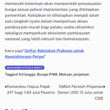
memenuhi ketentuan akan memperoleh penyesuaian
bunga sesuai jadwal implementasi yang ditetapkan
pemerintah. Kebijakan ini diharapkan menjadi salah
satu langkah nyata dalam memperluas akses
pembiayaan murah bagi pelaku usaha ultramikro
sekaligus memperkuat ekosistem pembiayaan
nasional yang lebih inklusif dan berkelanjutan.
baca juga”
Daftar Kebijakan Prabowo untuk
Kesejahteraan Petani
“
MANAJEMEN UTANG & KREDIT
Tagged
Airlangga
,
Bunga PNM
,
Mekaar
,
pinjaman
Kemenkeu Hapus Pajak
EMGA Peroleh Pinjaman
Post
JHT bagi 1,64 Juta Peserta
Senior USD 15 Juta untuk
navigation
CDB