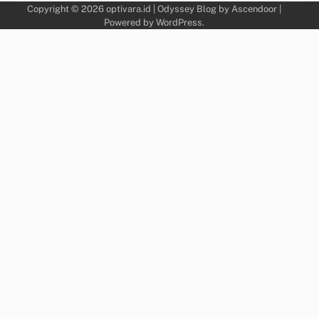
Copyright © 2026
optivara.id
| Odyssey Blog by
Ascendoor
|
Powered by
WordPress
.