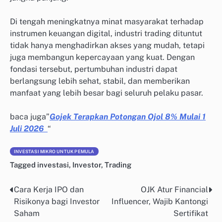
Di tengah meningkatnya minat masyarakat terhadap
instrumen keuangan digital, industri trading dituntut
tidak hanya menghadirkan akses yang mudah, tetapi
juga membangun kepercayaan yang kuat. Dengan
fondasi tersebut, pertumbuhan industri dapat
berlangsung lebih sehat, stabil, dan memberikan
manfaat yang lebih besar bagi seluruh pelaku pasar.
baca juga”
Gojek Terapkan Potongan Ojol 8% Mulai 1
Juli 2026
“
INVESTASI MIKRO UNTUK PEMULA
Tagged
investasi
,
Investor
,
Trading
Cara Kerja IPO dan
OJK Atur Financial
Post
Risikonya bagi Investor
Influencer, Wajib Kantongi
navigation
Saham
Sertifikat