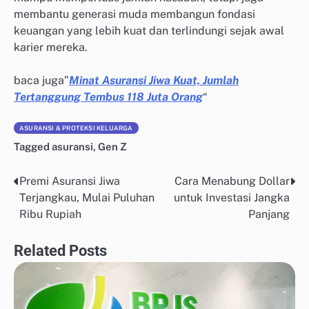
membantu generasi muda membangun fondasi
keuangan yang lebih kuat dan terlindungi sejak awal
karier mereka.
baca juga”
Minat Asuransi Jiwa Kuat, Jumlah
Tertanggung Tembus 118 Juta Orang
“
ASURANSI & PROTEKSI KELUARGA
Tagged
asuransi
,
Gen Z
Premi Asuransi Jiwa
Cara Menabung Dollar
Post
Terjangkau, Mulai Puluhan
untuk Investasi Jangka
navigation
Ribu Rupiah
Panjang
Related Posts