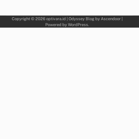
Copyright © 2026
optivara.id
| Odyssey Blog by
Ascendoor
|
Powered by
WordPress
.