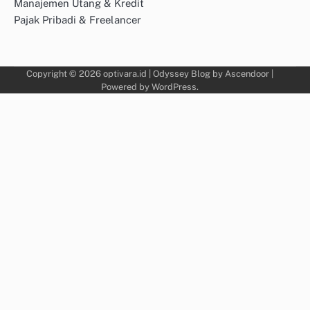
Manajemen Utang & Kredit
Pajak Pribadi & Freelancer
Copyright © 2026
optivara.id
| Odyssey Blog by
Ascendoor
|
Powered by
WordPress
.