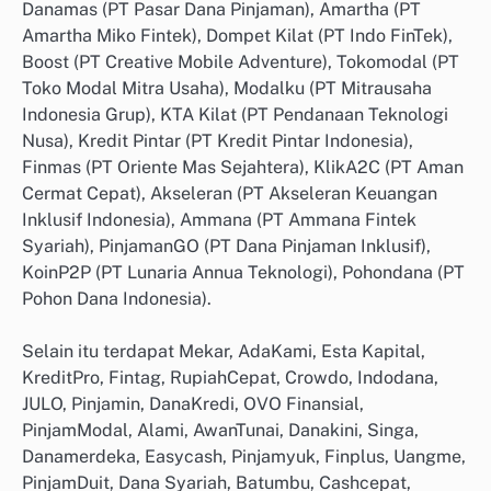
Danamas (PT Pasar Dana Pinjaman), Amartha (PT
Amartha Miko Fintek), Dompet Kilat (PT Indo FinTek),
Boost (PT Creative Mobile Adventure), Tokomodal (PT
Toko Modal Mitra Usaha), Modalku (PT Mitrausaha
Indonesia Grup), KTA Kilat (PT Pendanaan Teknologi
Nusa), Kredit Pintar (PT Kredit Pintar Indonesia),
Finmas (PT Oriente Mas Sejahtera), KlikA2C (PT Aman
Cermat Cepat), Akseleran (PT Akseleran Keuangan
Inklusif Indonesia), Ammana (PT Ammana Fintek
Syariah), PinjamanGO (PT Dana Pinjaman Inklusif),
KoinP2P (PT Lunaria Annua Teknologi), Pohondana (PT
Pohon Dana Indonesia).
Selain itu terdapat Mekar, AdaKami, Esta Kapital,
KreditPro, Fintag, RupiahCepat, Crowdo, Indodana,
JULO, Pinjamin, DanaKredi, OVO Finansial,
PinjamModal, Alami, AwanTunai, Danakini, Singa,
Danamerdeka, Easycash, Pinjamyuk, Finplus, Uangme,
PinjamDuit, Dana Syariah, Batumbu, Cashcepat,