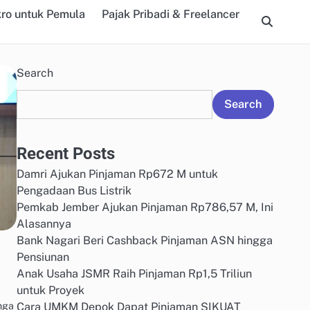
kro untuk Pemula
Pajak Pribadi & Freelancer
Search
Search
Recent Posts
Damri Ajukan Pinjaman Rp672 M untuk
Pengadaan Bus Listrik
Pemkab Jember Ajukan Pinjaman Rp786,57 M, Ini
Alasannya
Bank Nagari Beri Cashback Pinjaman ASN hingga
Pensiunan
Anak Usaha JSMR Raih Pinjaman Rp1,5 Triliun
untuk Proyek
nga
Cara UMKM Depok Dapat Pinjaman SIKUAT