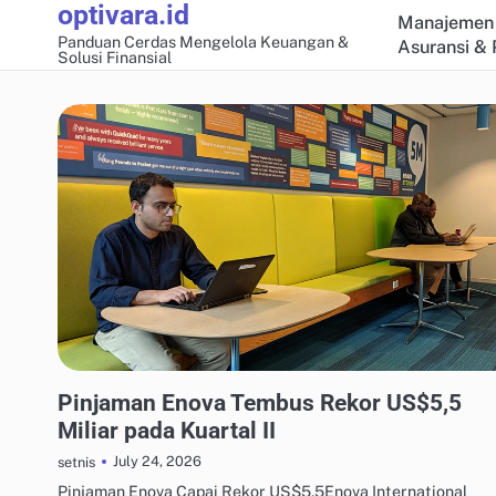
optivara.id
Skip
Manajemen 
to
Panduan Cerdas Mengelola Keuangan &
Asuransi & 
Solusi Finansial
content
MANAJEMEN UTANG & KREDIT
Pinjaman Enova Tembus Rekor US$5,5
Miliar pada Kuartal II
July 24, 2026
setnis
Pinjaman Enova Capai Rekor US$5,5Enova International