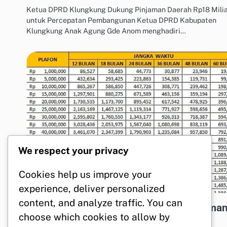
Ketua DPRD Klungkung Dukung Pinjaman Daerah Rp18 Mili
untuk Percepatan Pembangunan Ketua DPRD Kabupaten
Klungkung Anak Agung Gde Anom menghadiri…
We respect your privacy
Cookies help us improve your
experience, deliver personalized
MANAJEMEN UTANG & KREDIT
content, and analyze traffic. You can
Tabel KUR BRI Juli 2026: Cicilan Pinjama
choose which cookies to allow by
Rp1-500 Juta