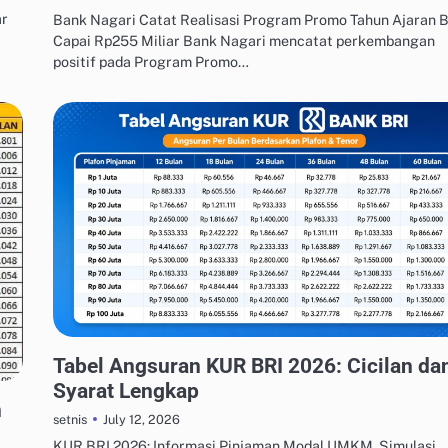
ar
Bank Nagari Catat Realisasi Program Promo Tahun Ajaran 
Capai Rp255 Miliar Bank Nagari mencatat perkembangan
positif pada Program Promo…
MANAJEMEN UTANG & KREDIT
Tabel Angsuran KUR BRI 2026: Cicilan da
Syarat Lengkap
n
July 12, 2026
setnis
KUR BRI 2026: Informasi Pinjaman Modal UMKM, Simulasi