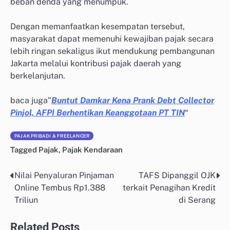
beban denda yang menumpuk.
Dengan memanfaatkan kesempatan tersebut,
masyarakat dapat memenuhi kewajiban pajak secara
lebih ringan sekaligus ikut mendukung pembangunan
Jakarta melalui kontribusi pajak daerah yang
berkelanjutan.
baca juga”
Buntut Damkar Kena Prank Debt Collector
Pinjol, AFPI Berhentikan Keanggotaan PT TIN
“
PAJAK PRIBADI & FREELANCER
Tagged
Pajak
,
Pajak Kendaraan
Nilai Penyaluran Pinjaman
TAFS Dipanggil OJK
Post
Online Tembus Rp1.388
terkait Penagihan Kredit
navigation
Triliun
di Serang
Related Posts