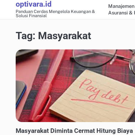
optivara.id
Skip
Manajemen 
to
Panduan Cerdas Mengelola Keuangan &
Asuransi & 
Solusi Finansial
content
Tag:
Masyarakat
MANAJEMEN UTANG & KREDIT
Masyarakat Diminta Cermat Hitung Biaya