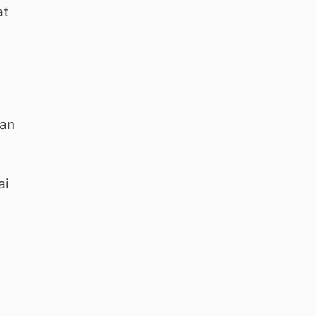
at
kan
ai