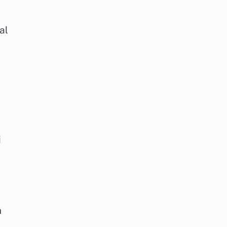
al
i
h