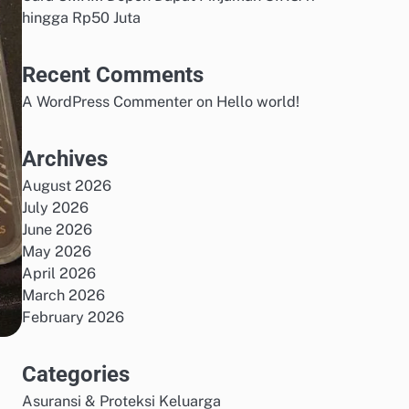
hingga Rp50 Juta
Recent Comments
A WordPress Commenter
on
Hello world!
Archives
August 2026
July 2026
June 2026
May 2026
April 2026
March 2026
February 2026
Categories
Asuransi & Proteksi Keluarga