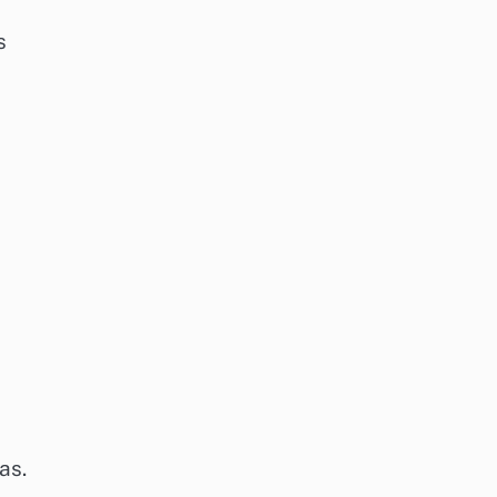
s
as.