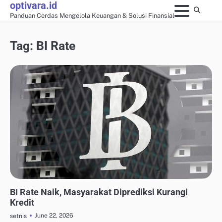
optivara.id
Skip
Panduan Cerdas Mengelola Keuangan & Solusi Finansial
to
content
Tag:
BI Rate
MANAJEMEN UTANG & KREDIT
BI Rate Naik, Masyarakat Diprediksi Kurangi
Kredit
June 22, 2026
setnis