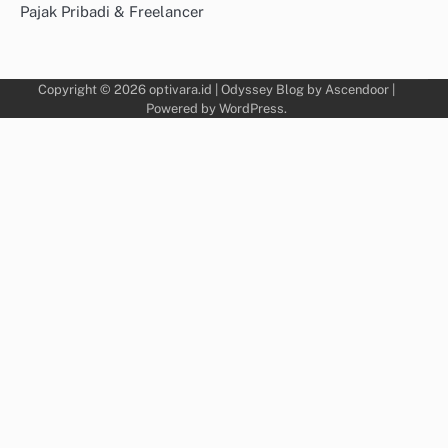
Pajak Pribadi & Freelancer
Copyright © 2026
optivara.id
| Odyssey Blog by
Ascendoor
|
Powered by
WordPress
.